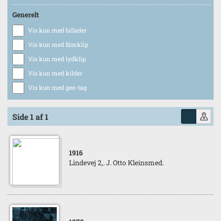
Generelt
Vis kun med billeder
Vis kun med filmklip
Vis kun med lydklip
Vis kun med kilder
Vis kun med geo-tag
Side 1 af 1
1916
Lindevej 2,. J. Otto Kleinsmed.