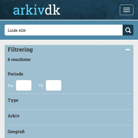
Filtrering
6 resultater
Periode
Fra
Til
Type
Arkiv
Geografi