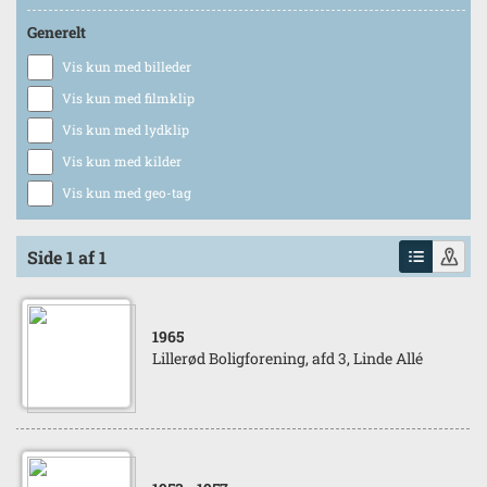
Generelt
Vis kun med billeder
Vis kun med filmklip
Vis kun med lydklip
Vis kun med kilder
Vis kun med geo-tag
Side 1 af 1
1965
Lillerød Boligforening, afd 3, Linde Allé