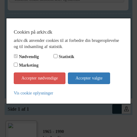
Geografi
Cookies på arkiv.dk
arkiv.dk anvender cookies til at forbedre din brugeroplevelse
Generelt
og til indsamling af statistik.
Vis kun med billeder
Nødvendig
Statistik
Vis kun med filmklip
Marketing
Vis kun med lydklip
Accepter nødvendige
Accepter valgte
Vis kun med kilder
Vis kun med geo-tag
Vis cookie oplysninger
Side 1 af 1
1965
- 1990