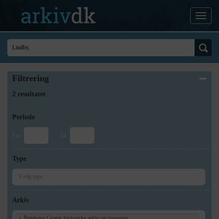
Filtrering
2 resultater
Periode
Fra
Til
Type
Arkiv
×
Brødrene Grams historiske arkiv og museum