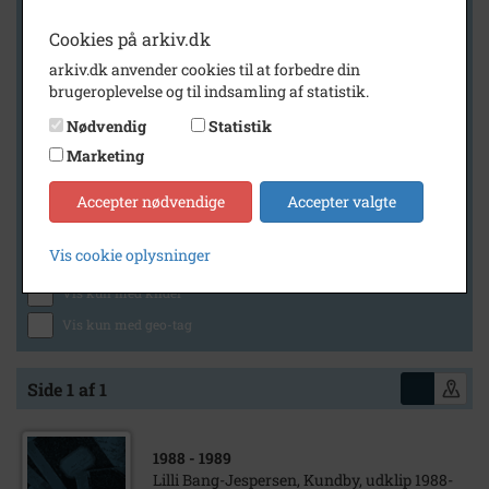
Cookies på arkiv.dk
arkiv.dk anvender cookies til at forbedre din
Geografi
brugeroplevelse og til indsamling af statistik.
Nødvendig
Statistik
Marketing
Generelt
Vis kun med billeder
Accepter nødvendige
Accepter valgte
Vis kun med filmklip
Vis cookie oplysninger
Vis kun med lydklip
Vis kun med kilder
Vis kun med geo-tag
Side 1 af 1
1988
- 1989
Lilli Bang-Jespersen, Kundby, udklip 1988-