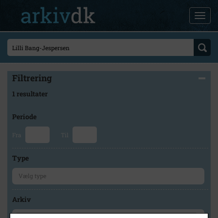
Filtrering
1 resultater
Periode
Fra
Til
Type
Arkiv
×
Svinninge Lokalhistoriske Arkiv