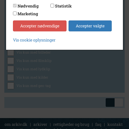
Nødvendig
Statistik
Marketing
Geografi
Accepter nødvendige
Accepter valgte
Vis cookie oplysninger
Generelt
Vis kun med billeder
Vis kun med filmklip
Vis kun med lydklip
Vis kun med kilder
Vis kun med geo-tag
om arkiv.dk
|
arkiver
|
rettigheder og brug
|
faq
|
kontakt