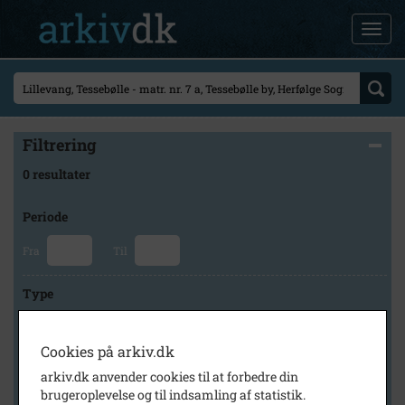
Filtrering
0 resultater
Periode
Fra
Til
Type
Cookies på arkiv.dk
Arkiv
arkiv.dk anvender cookies til at forbedre din
brugeroplevelse og til indsamling af statistik.
×
Lokalhistorisk Arkiv for Herfølge-Sædder Sogne