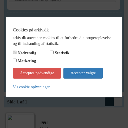
Geografi
Cookies på arkiv.dk
arkiv.dk anvender cookies til at forbedre din brugeroplevelse
Generelt
og til indsamling af statistik.
Vis kun med billeder
Nødvendig
Statistik
Vis kun med filmklip
Marketing
Vis kun med lydklip
Accepter nødvendige
Accepter valgte
Vis kun med kilder
Vis kun med geo-tag
Vis cookie oplysninger
Side 1 af 1
1991