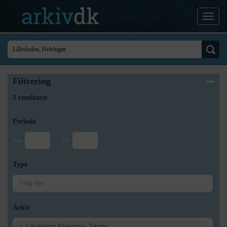
Filtrering
2 resultater
Periode
Fra
Til
Type
Arkiv
×
Lokalarkivet Alsønderup -Tjæreby