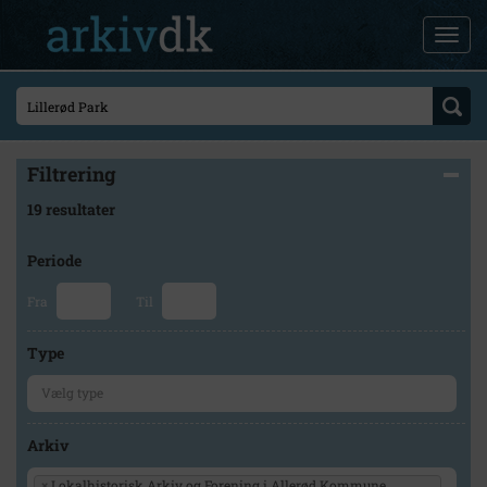
Filtrering
19 resultater
Periode
Fra
Til
Type
Arkiv
×
Lokalhistorisk Arkiv og Forening i Allerød Kommune