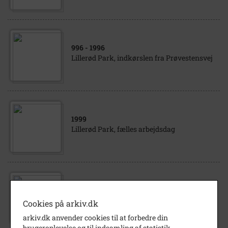
996
- 1996
Lillerød Park, indkørslen fra Prøvestensvej
1999
Lillerød Park, fælles arbejdsdag
1994
Lillerød Park, anlægsarbejde på
Cookies på arkiv.dk
parkeringspladsen
arkiv.dk anvender cookies til at forbedre din
brugeroplevelse og til indsamling af statistik.