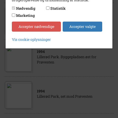
Nødvendig
Statistik
1994
- 1995
Marketing
Lillerød Park, gravemaskiner på
byggepladsen
Accepter nødvendige
Accepter valgte
Vis cookie oplysninger
1994
Lillerød Park. Byggepladsen øst for
Prøvesten
1994
Lillerød Park, set mod Prøvesten