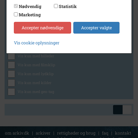
Nødvendig
Statistik
Marketing
Geografi
Accepter nødvendige
Accepter valgte
Vis cookie oplysninger
Generelt
Vis kun med billeder
Vis kun med filmklip
Vis kun med lydklip
Vis kun med kilder
Vis kun med geo-tag
om arkiv.dk
|
arkiver
|
rettigheder og brug
|
faq
|
kontakt