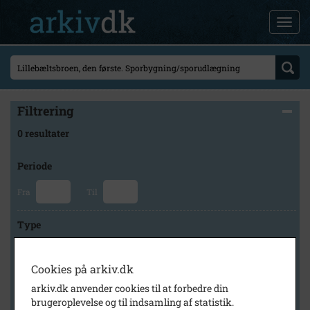
Filtrering
0 resultater
Periode
Fra
Til
Type
Cookies på arkiv.dk
Arkiv
arkiv.dk anvender cookies til at forbedre din
brugeroplevelse og til indsamling af statistik.
×
Middelfart Byarkiv