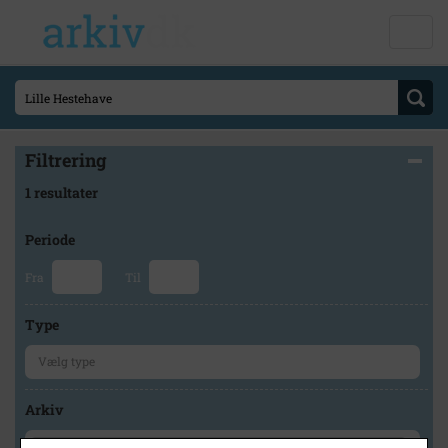
Filtrering
1 resultater
Periode
Fra
Til
Type
Arkiv
×
Brødeskov Lokalhistoriske Forening