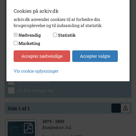
Cookies på arkiv.dk
arkiv.dk anvender cookies til at forbedre din
Geografi
brugeroplevelse og til indsamling af statistik.
Nødvendig
Statistik
Marketing
Generelt
Vis kun med billeder
Accepter nødvendige
Accepter valgte
Vis kun med filmklip
Vis cookie oplysninger
Vis kun med lydklip
Vis kun med kilder
Vis kun med geo-tag
Side 1 af 1
1973
- 1992
Brødeskov Jul.