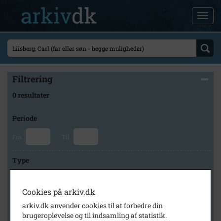
Filtrering
0 resultater
Periode
Fra
Til
Type
Cookies på arkiv.dk
Arkiv
arkiv.dk anvender cookies til at forbedre din
brugeroplevelse og til indsamling af statistik.
×
Middelfart Byarkiv