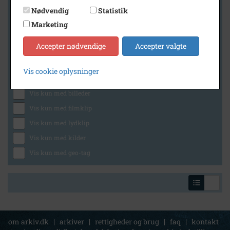
Nødvendig
Statistik
Marketing
Geografi
Accepter nødvendige
Accepter valgte
Vis cookie oplysninger
Generelt
Vis kun med billeder
Vis kun med filmklip
Vis kun med lydklip
Vis kun med kilder
Vis kun med geo-tag
om arkiv.dk
|
arkiver
|
rettigheder og brug
|
faq
|
kontakt