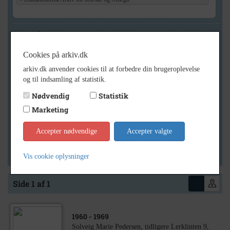
Geografi
Cookies på arkiv.dk
arkiv.dk anvender cookies til at forbedre din brugeroplevelse
Generelt
og til indsamling af statistik.
Vis kun med billeder
Nødvendig
Statistik
Vis kun med filmklip
Marketing
Vis kun med lydklip
Accepter nødvendige
Accepter valgte
Vis kun med kilder
Vis kun med geo-tag
Vis cookie oplysninger
Side 1 af 1
1960
- 1969
Solveig Marie Pedersen, tidligere Lerklinten 9,