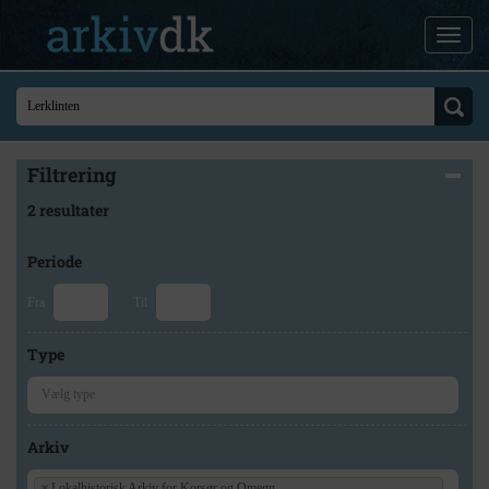
Filtrering
2 resultater
Periode
Fra
Til
Type
Arkiv
×
Lokalhistorisk Arkiv for Korsør og Omegn