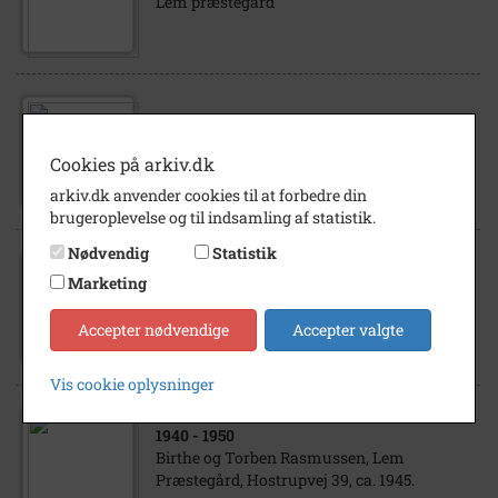
Lem præstegård
1905
- 1915
Lem Præstegård med Lem Kirke i
Cookies på arkiv.dk
baggrunden, Hostrupvej, ca. 1910.
arkiv.dk anvender cookies til at forbedre din
brugeroplevelse og til indsamling af statistik.
Nødvendig
Statistik
1930
- 1940
Marketing
Birthe Rasmussen, Lem Præstegård, ca.
1935.
Accepter nødvendige
Accepter valgte
Vis cookie oplysninger
1940
- 1950
Birthe og Torben Rasmussen, Lem
Præstegård, Hostrupvej 39, ca. 1945.