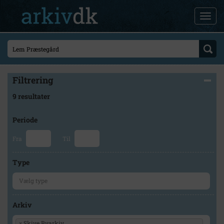
Filtrering
9 resultater
Periode
Fra
Til
Type
Arkiv
×
Skive Byarkiv