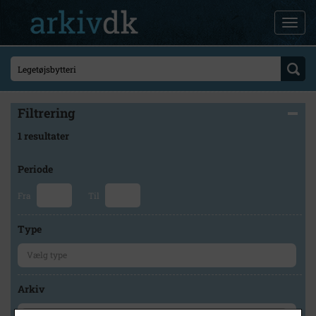
Filtrering
1 resultater
Periode
Fra
Til
Type
Arkiv
×
Lokalarkivet Alsønderup -Tjæreby