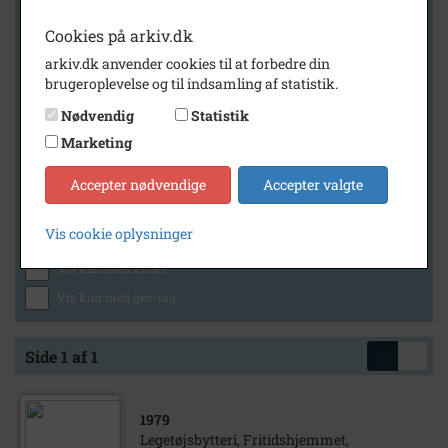
Cookies på arkiv.dk
arkiv.dk anvender cookies til at forbedre din
Geografi
brugeroplevelse og til indsamling af statistik.
Nødvendig
Statistik
Marketing
Generelt
Vis kun med billeder
Accepter nødvendige
Accepter valgte
Vis kun med filmklip
Vis cookie oplysninger
Vis kun med lydklip
Vis kun med kilder
Vis kun med geo-tag
Side 1 af 1
1979
Legetøjsbytteri, Fritidshjemmet,