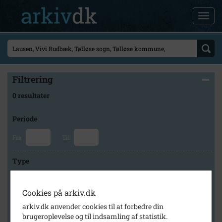
Filtrering
0 resultater
Periode
Fra
Til
Type
Cookies på arkiv.dk
Arkiv
arkiv.dk anvender cookies til at forbedre din
brugeroplevelse og til indsamling af statistik.
×
Holbæk-Arkiverne / Tølløse Lokalarkiv