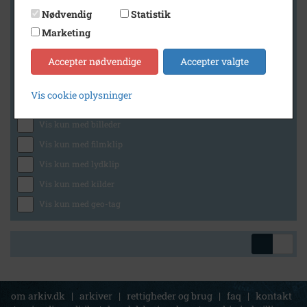
Nødvendig
Statistik
Marketing
Geografi
Accepter nødvendige
Accepter valgte
Vis cookie oplysninger
Generelt
Vis kun med billeder
Vis kun med filmklip
Vis kun med lydklip
Vis kun med kilder
Vis kun med geo-tag
om arkiv.dk
|
arkiver
|
rettigheder og brug
|
faq
|
kontakt