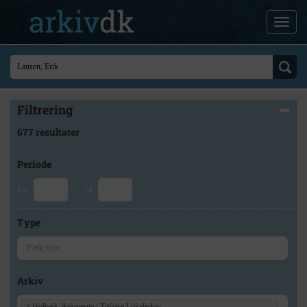
Filtrering
677 resultater
Periode
Fra
Til
Type
Arkiv
×
Holbæk-Arkiverne / Tølløse Lokalarkiv