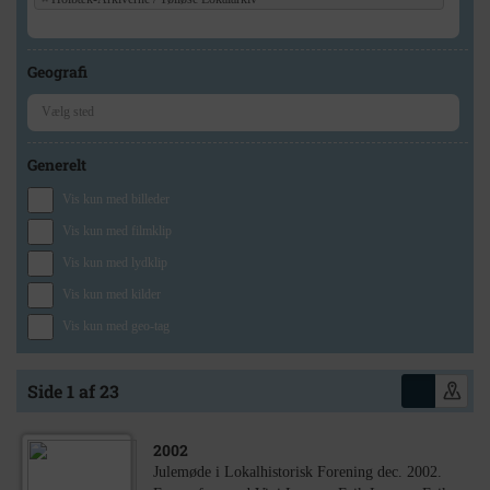
Geografi
Generelt
Vis kun med billeder
Vis kun med filmklip
Vis kun med lydklip
Vis kun med kilder
Vis kun med geo-tag
Side 1 af 23
2002
Julemøde i Lokalhistorisk Forening dec. 2002.