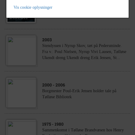
2011
Lokalhistorisk Forening for Tølløse Egnen.
Vis cookie oplysninger
Foredrag ved Erik Jensen den 10.11.2011
2003
Stendyssen i Nyrup Skov, tæt på Pedersminde.
Fra v.: Poul Nielsen, Nyrup Vivi Lausen, Tølløse
Ukendt dreng Ukendt dreng Erik Jensen, St...
2000
- 2006
Borgmester Poul-Erik Jensen holder tale på
Tølløse Bibliotek
1975
- 1980
Sammenkomst i Tølløse Brandvæsen hos Henry