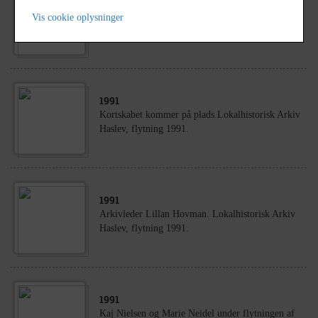
1991
Vis cookie oplysninger
Kortskabet kommer på plads.
1991
Kortskabet kommer på plads.Lokalhistorisk Arkiv
Haslev, flytning 1991.
1991
Arkivleder Lillan Hovman. Lokalhistorisk Arkiv
Haslev, flytning 1991.
1991
Kaj Nielsen og Marie Neidel under flytningen af