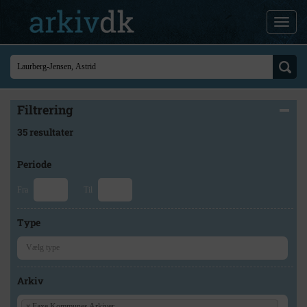
Filtrering
35 resultater
Periode
Fra
Til
Type
Arkiv
×
Faxe Kommunes Arkiver