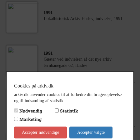
1991
Lokalhistorisk Arkiv Haslev, indvielse, 1991.
1991
Gæster ved indvielsen af det nye arkiv
Jernbanegade 62, Haslev
Cookies på arkiv.dk
arkiv.dk anvender cookies til at forbedre din brugeroplevelse
1991
og til indsamling af statistik.
Gaver ved indvielsen af det nye arkiv i Haslev
3.10.1991
Nødvendig
Statistik
Marketing
Accepter nødvendige
Accepter valgte