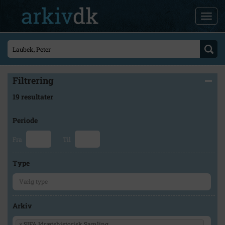
Filtrering
19 resultater
Periode
Fra
Til
Type
Arkiv
×
SIFA Idrætshistorisk Samling