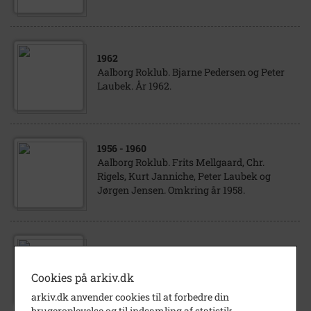
1962
Aalborg Roklub. Bjarne Pedersen og Peter
Laubek. År 1962.
1956
- 1960
Aalborg Roklub. Frits Mellgaard, Chr.
Rigels, Kurt Janniche, Peter Laubek og
Jørgen Jensen. Omkring år 1958.
1976
Aalborg Roklub. Dåb af outrigger. År 1976.
Cookies på arkiv.dk
arkiv.dk anvender cookies til at forbedre din
brugeroplevelse og til indsamling af statistik.