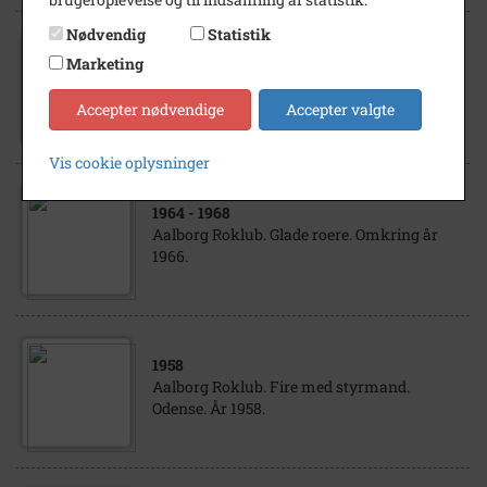
Nødvendig
Statistik
1986
Marketing
Aalborg Roklub. 100 års jubilæumsbog. År
1986.
Accepter nødvendige
Accepter valgte
Vis cookie oplysninger
1964
- 1968
Aalborg Roklub. Glade roere. Omkring år
1966.
1958
Aalborg Roklub. Fire med styrmand.
Odense. År 1958.