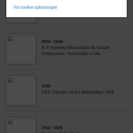
Interiør fra snedkermester Chr. Jensen,
Vis cookie oplysninger
kaldet "Firkanten", Vestergade 21, Haslev
1920
- 1940
H. F. Nielsens Maskinfabrik, Haslev
Finérpresse - fremstillet i 1 stk.
1938
F.D.F. i Haslev, 30 års fødselsdag i 1938
1940
- 1955