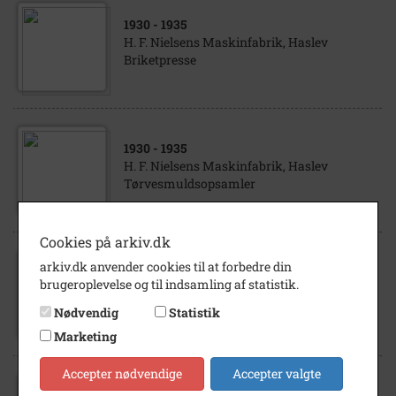
1930
- 1935
H. F. Nielsens Maskinfabrik, Haslev
Briketpresse
1930
- 1935
H. F. Nielsens Maskinfabrik, Haslev
Tørvesmuldsopsamler
Cookies på arkiv.dk
arkiv.dk anvender cookies til at forbedre din
1930
- 1940
brugeroplevelse og til indsamling af statistik.
Blochs konditori, Jernbanegade 33, Haslev -
interiør
Nødvendig
Statistik
Marketing
Accepter nødvendige
Accepter valgte
1935
- 1950