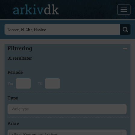
Filtrering
31 resultater
Periode
Fra
Til
Type
Arkiv
×
Faxe Kommunes Arkiver