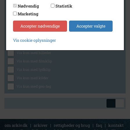
Nødvendig
Statistik
Marketing
Geografi
Accepter nødvendige
Accepter valgte
Vis cookie oplysninger
Generelt
Vis kun med billeder
Vis kun med filmklip
Vis kun med lydklip
Vis kun med kilder
Vis kun med geo-tag
om arkiv.dk
|
arkiver
|
rettigheder og brug
|
faq
|
kontakt