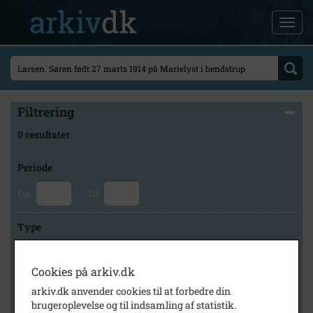
Filtrering
0 resultater
Periode
Fra
Til
Type
Cookies på arkiv.dk
Arkiv
arkiv.dk anvender cookies til at forbedre din
brugeroplevelse og til indsamling af statistik.
×
Lokalarkivet Alsønderup -Tjæreby