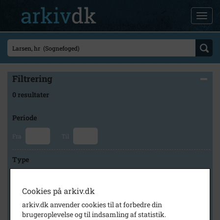
Filtrering
0 resultater
Periode
Fra
Til
Type
Cookies på arkiv.dk
Arkiv
arkiv.dk anvender cookies til at forbedre din
brugeroplevelse og til indsamling af statistik.
×
Høng Lokalhistoriske Arkiv