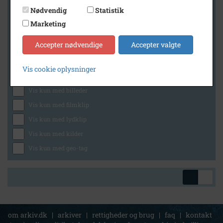
Nødvendig
Statistik
Marketing
Geografi
Accepter nødvendige
Accepter valgte
Vis cookie oplysninger
Generelt
Vis kun med billeder
Vis kun med filmklip
Vis kun med lydklip
Vis kun med kilder
Vis kun med geo-tag
om arkiv.dk
|
arkiver
|
rettigheder og brug
|
faq
|
kontakt