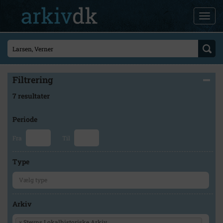
Filtrering
7 resultater
Periode
Fra
Til
Type
Arkiv
×
Stevns Lokalhistoriske Arkiv