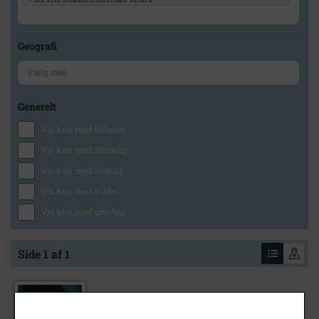
Geografi
Generelt
Vis kun med billeder
Vis kun med filmklip
Vis kun med lydklip
Vis kun med kilder
Vis kun med geo-tag
Side 1 af 1
1796
- 1963