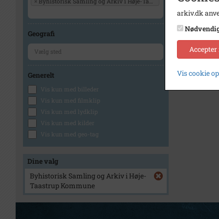
×
Byhistorisk Samling og Arkiv i Høje-Taastrup Kommune
arkiv.dk anve
Nødvendi
Geografi
Accepter
Vis cookie o
Generelt
Vis kun med billeder
Vis kun med filmklip
Vis kun med lydklip
Vis kun med kilder
Vis kun med geo-tag
Dine valg
Byhistorisk Samling og Arkiv i Høje-
Taastrup Kommune