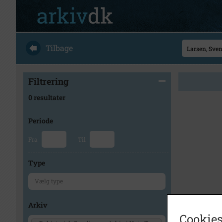
Tilbage
Filtrering
0 resultater
Periode
Fra
Til
Type
Arkiv
Cookies