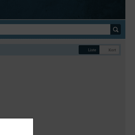
Liste
Kort