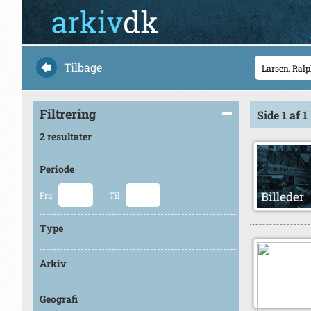
Tilbage
Filtrering
Side 1 af 1
2 resultater
Periode
Fra
Til
Type
Arkiv
Geografi