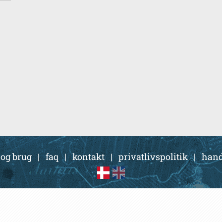
 og brug
|
faq
|
kontakt
|
privatlivspolitik
|
hand