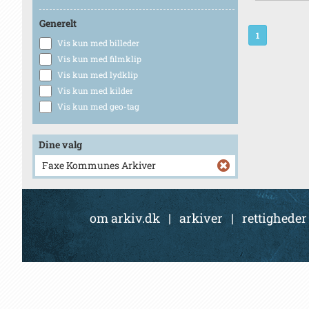
Generelt
1
Vis kun med billeder
Vis kun med filmklip
Vis kun med lydklip
Vis kun med kilder
Vis kun med geo-tag
Dine valg
Faxe Kommunes Arkiver
om arkiv.dk
|
arkiver
|
rettigheder