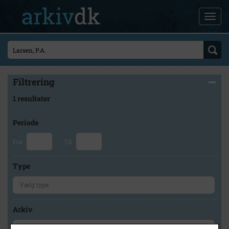
Filtrering
1 resultater
Periode
Fra
Til
Type
Arkiv
×
Holbæk-Arkiverne / Tølløse Lokalarkiv