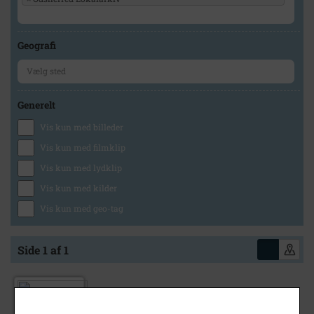
Geografi
Generelt
Vis kun med billeder
Vis kun med filmklip
Vis kun med lydklip
Vis kun med kilder
Vis kun med geo-tag
Side 1 af 1
1985
Larsen, Nicolaj C. Lærer Bøsserup Skole