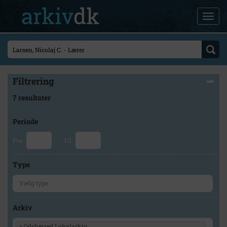
Filtrering
7 resultater
Periode
Fra
Til
Type
Arkiv
×
Odsherred Lokalarkiv