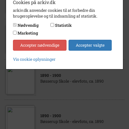
Cookies på arkiv.dk
Bøsserup Huse 1 4500 Nykøbing Sj.
arkiv.dk anvender cookies til at forbedre din
brugeroplevelse og til indsamling af statistik.
Nødvendig
Statistik
Marketing
1890
- 1900
Bøsserup Skole - Bøsserup Huse 1
Accepter nødvendige
Accepter valgte
Vis cookie oplysninger
1890
- 1900
Bøsserup Skole - elevfoto, ca. 1890
1890
- 1900
Bøsserup Skole - elevfoto, ca. 1890