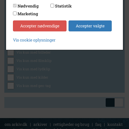
Nødvendig
Statistik
Marketing
Geografi
Accepter nødvendige
Accepter valgte
Vis cookie oplysninger
Generelt
Vis kun med billeder
Vis kun med filmklip
Vis kun med lydklip
Vis kun med kilder
Vis kun med geo-tag
om arkiv.dk
|
arkiver
|
rettigheder og brug
|
faq
|
kontakt