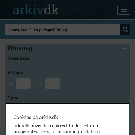
Filtrering
0 resultater
Periode
Fra
Til
Type
Cookies på arkiv.dk
Arkiv
arkiv.dk anvender cookies til at forbedre din
brugeroplevelse og til indsamling af statistik.
×
Stevns Lokalhistoriske Arkiv