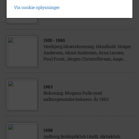
Aalborg Boldspilklub. Generalforsamling i
Vis cookie oplysninger
fodboldafdelingen. Først i 1990'erne
1955
- 1965
Vestbjerg Idrætsforening. Håndbold. Holger
Andersen, Aksel Andersen, Arne Larsen,
Poul Frost, Jørgen Christoffersen, Aage...
1963
Boksning. Mogens Palle med
aalborgensiske boksere. År 1963.
1998
Aalborg Boldspilklub (AaB). Aktieklub.