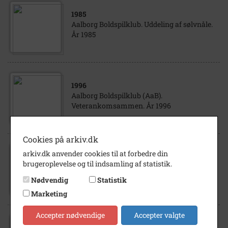
1985
Aalborg Boldspilklub. Uddeling af sølvnåle.
År 1985
1996
Aalborg Boldspilklub (AaB).
Veterankomsammen. År 1996
Cookies på arkiv.dk
arkiv.dk anvender cookies til at forbedre din
2001
brugeroplevelse og til indsamling af statistik.
Aalborg Boldspilklub (AaB). Aktieklub.
Bestyrelse. År 2001
Nødvendig
Statistik
Marketing
Accepter nødvendige
Accepter valgte
1990
- 1995