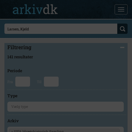
Filtrering
141 resultater
Periode
Fra
Til
Type
Arkiv
×
SIFA Idrætshistorisk Samling