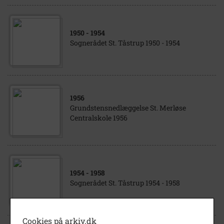
1950
- 1954
Sognerådet St. Tåstrup 1950 - 1954
1956
Grundstensnedlæggelse St. Merløse
Centralskole 1956
1954
- 1958
Sognerådet St. Tåstrup 1954 - 1958
Cookies på arkiv.dk