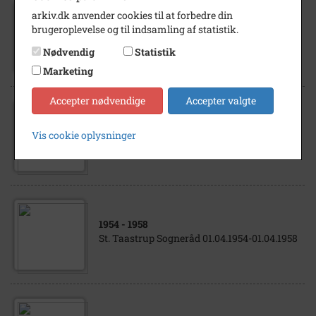
arkiv.dk anvender cookies til at forbedre din
1968
brugeroplevelse og til indsamling af statistik.
Sammenkomst med ægtefæller for den nye
kommunalbestyrelse i Tølløse
Nødvendig
Statistik
Marketing
Accepter nødvendige
Accepter valgte
1958
- 1964
Vis cookie oplysninger
Sognerådet St. Tåstrup 1958 - 1962
1954
- 1958
St. Taastrup Sogneråd 01.04.1954-01.04.1958