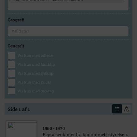
Geografi
Generelt
Vis kun med billeder
Vis kun med filmklip
Vis kun med lydklip
Vis kun med kilder
Vis kun med geo-tag
Side 1 af 1
1960
- 1970
Repræsentanter fra kommunebestyrelsen.