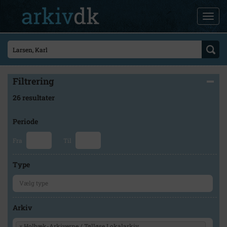
Filtrering
26 resultater
Periode
Fra
Til
Type
Arkiv
×
Holbæk-Arkiverne / Tølløse Lokalarkiv