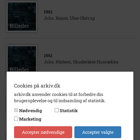
1961
Johs. Kejser, Ulse-Olstrup
1961
Johs. Nielsen, Skuderløse Husrække
Cookies på arkiv.dk
arkiv.dk anvender cookies til at forbedre din
1963
brugeroplevelse og til indsamling af statistik.
Johs. Hansen, Højbo, Teestrup
Nødvendig
Statistik
Marketing
Accepter nødvendige
Accepter valgte
1961