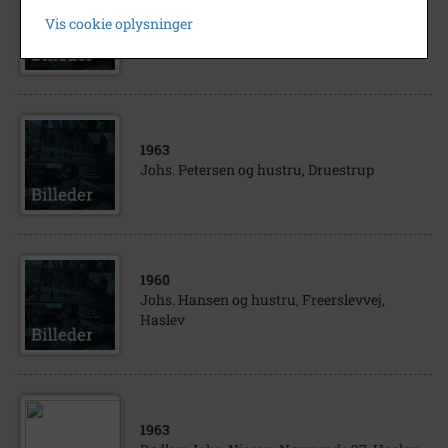
Johs. Klemmensen, Landbrugsskolen,
Vis cookie oplysninger
Haslev
1963
Johs. Petersen og hustru, Druestrup
1960
Johs. Hansen og hustru, Freerslevvej,
Haslev
1963