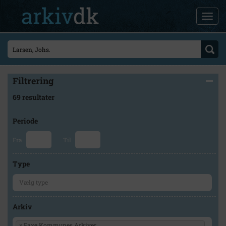
Filtrering
69 resultater
Periode
Fra
Til
Type
Arkiv
×
Faxe Kommunes Arkiver