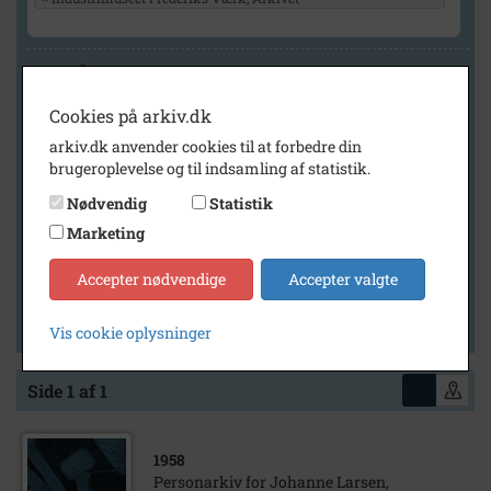
Geografi
Cookies på arkiv.dk
arkiv.dk anvender cookies til at forbedre din
Generelt
brugeroplevelse og til indsamling af statistik.
Vis kun med billeder
Nødvendig
Statistik
Vis kun med filmklip
Marketing
Vis kun med lydklip
Accepter nødvendige
Accepter valgte
Vis kun med kilder
Vis kun med geo-tag
Vis cookie oplysninger
Side 1 af 1
1958
Personarkiv for Johanne Larsen,