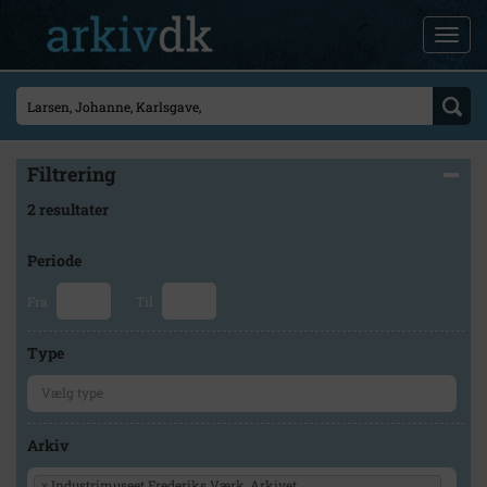
Filtrering
2 resultater
Periode
Fra
Til
Type
Arkiv
×
Industrimuseet Frederiks Værk, Arkivet