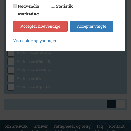
Nødvendig
Statistik
Marketing
Geografi
Accepter nødvendige
Accepter valgte
Vis cookie oplysninger
Generelt
Vis kun med billeder
Vis kun med filmklip
Vis kun med lydklip
Vis kun med kilder
Vis kun med geo-tag
om arkiv.dk
|
arkiver
|
rettigheder og brug
|
faq
|
kontakt