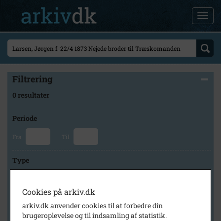
Filtrering
0 resultater
Periode
Fra
Til
Type
Cookies på arkiv.dk
Arkiv
arkiv.dk anvender cookies til at forbedre din
brugeroplevelse og til indsamling af statistik.
×
Lokalarkivet Alsønderup -Tjæreby