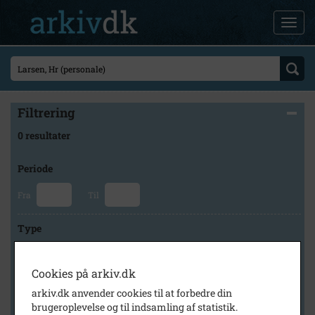
Filtrering
0 resultater
Periode
Fra
Til
Type
Cookies på arkiv.dk
Arkiv
arkiv.dk anvender cookies til at forbedre din
brugeroplevelse og til indsamling af statistik.
×
Høng Lokalhistoriske Arkiv