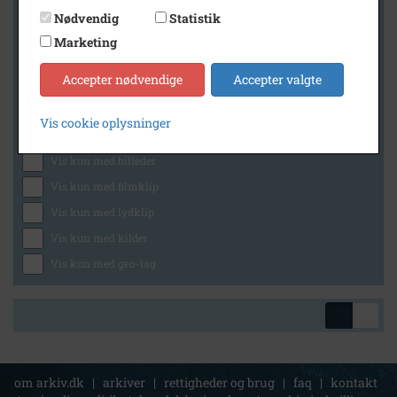
Nødvendig
Statistik
Marketing
Geografi
Accepter nødvendige
Accepter valgte
Vis cookie oplysninger
Generelt
Vis kun med billeder
Vis kun med filmklip
Vis kun med lydklip
Vis kun med kilder
Vis kun med geo-tag
om arkiv.dk
|
arkiver
|
rettigheder og brug
|
faq
|
kontakt