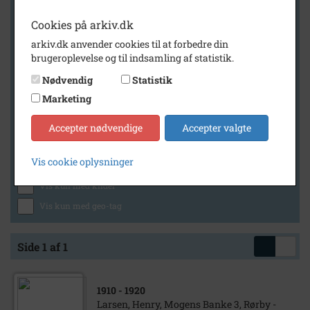
Cookies på arkiv.dk
arkiv.dk anvender cookies til at forbedre din
Geografi
brugeroplevelse og til indsamling af statistik.
Nødvendig
Statistik
Marketing
Generelt
Vis kun med billeder
Accepter nødvendige
Accepter valgte
Vis kun med filmklip
Vis cookie oplysninger
Vis kun med lydklip
Vis kun med kilder
Vis kun med geo-tag
Side 1 af 1
1910
- 1920
Larsen, Henry, Mogens Banke 3, Rørby -