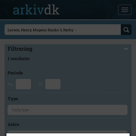
Filtrering
1 resultater
Periode
Fra
Til
Type
Arkiv
×
Hvidebæk Lokalhistorisk Arkiv