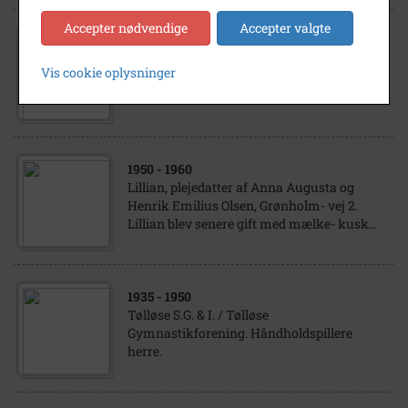
Accepter nødvendige
Accepter valgte
1967
Ella Larsen, Mørkmosegård, Tåstrupvej
Vis cookie oplysninger
274, Nr. Vallenderød
1950
- 1960
Lillian, plejedatter af Anna Augusta og
Henrik Emilius Olsen, Grønholm- vej 2.
Lillian blev senere gift med mælke- kusk...
1935
- 1950
Tølløse S.G. & I. / Tølløse
Gymnastikforening. Håndholdspillere
herre.