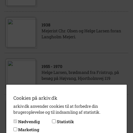
1938
Mejerist Chr. Olsen og Helge Larsen foran
Langholm Mejeri.
1955
- 1970
Helge Larsen, brødmand fra Fristrup, på
besøg på Højvang, Hjortholmvej 119
Cookies på arkiv.dk
arkiv.dk anvender cookies til at forbedre din
1960
- 1969
brugeroplevelse og til indsamling af statistik.
Personarkiv Gerda Larsen, gift med Knud
Helge Larsen
Nødvendig
Statistik
Marketing