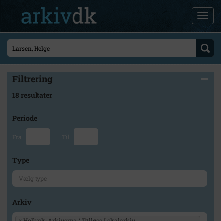
Filtrering
18 resultater
Periode
Fra
Til
Type
Arkiv
×
Holbæk-Arkiverne / Tølløse Lokalarkiv