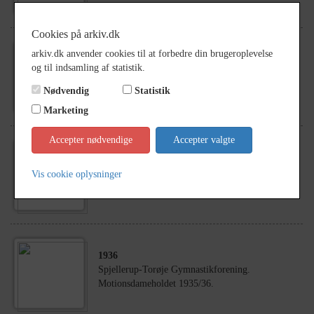
Cookies på arkiv.dk
arkiv.dk anvender cookies til at forbedre din brugeroplevelse
1977
og til indsamling af statistik.
Hedvig Hansen med sine to små børn,
Teglværksvej 32, Høsten
Nødvendig
Statistik
Marketing
Accepter nødvendige
Accepter valgte
1941
Eksamensholdet 1941 fra Faxe Private Realskole /
Vis cookie oplysninger
Bojesens Realskole.
1936
Spjellerup-Torøje Gymnastikforening.
Motionsdameholdet 1935/36.