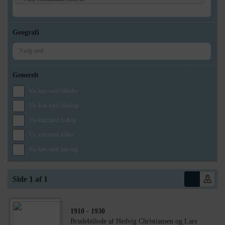
Geografi
Generelt
Vis kun med billeder
Vis kun med filmklip
Vis kun med lydklip
Vis kun med kilder
Vis kun med geo-tag
Side 1 af 1
1910
- 1930
Brudebillede af Hedvig Christiansen og Lars