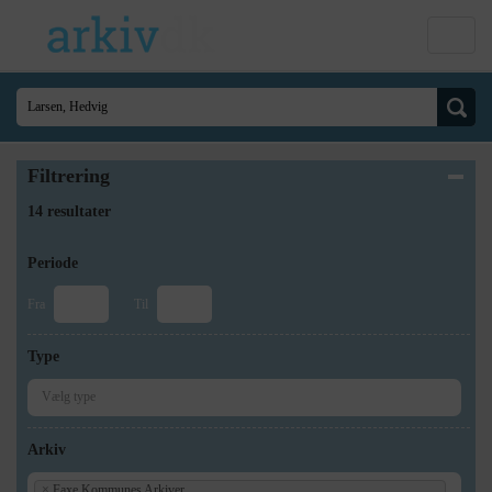
Filtrering
14 resultater
Periode
Fra
Til
Type
Arkiv
×
Faxe Kommunes Arkiver