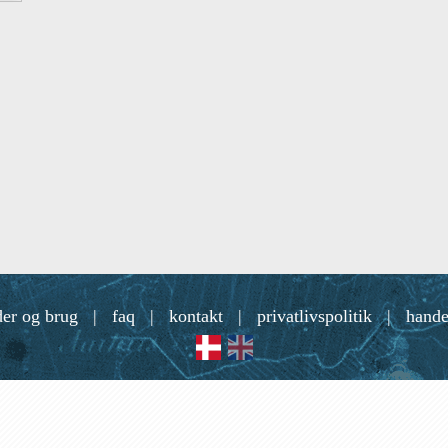
der og brug
|
faq
|
kontakt
|
privatlivspolitik
|
hande