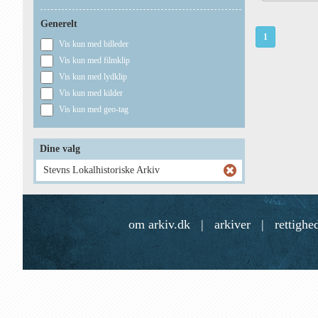
Generelt
1
Vis kun med billeder
Vis kun med filmklip
Vis kun med lydklip
Vis kun med kilder
Vis kun med geo-tag
Dine valg
Stevns Lokalhistoriske Arkiv
om arkiv.dk
|
arkiver
|
rettighe