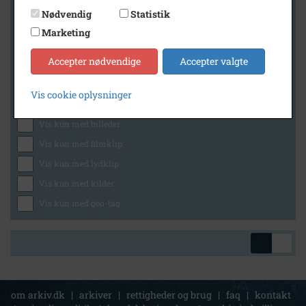
Nødvendig
Statistik
Marketing
Geografi
Accepter nødvendige
Accepter valgte
Vis cookie oplysninger
Generelt
Vis kun med billeder
Vis kun med filmklip
Vis kun med lydklip
Vis kun med kilder
Vis kun med geo-tag
om arkiv.dk
|
arkiver
|
rettigheder og brug
|
faq
|
kontakt