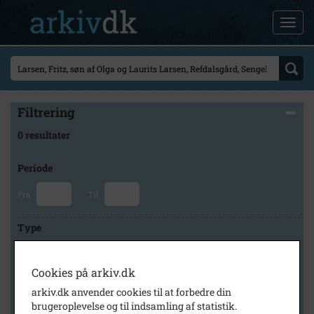
Filtrering
0 resultater
Periode
Fra
Til
Type
Cookies på arkiv.dk
Arkiv
arkiv.dk anvender cookies til at forbedre din
brugeroplevelse og til indsamling af statistik.
×
Byhistorisk Samling og Arkiv i Høje-Taastrup Kommune