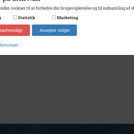
nder cookies til at forbedre din brugeroplevelse og til indsamling af st
g
Statistik
Marketing
 nødvendige
Accepter valgte
plysninger