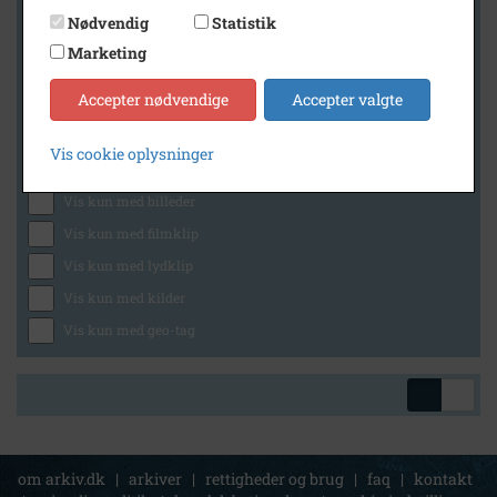
Nødvendig
Statistik
Marketing
Geografi
Accepter nødvendige
Accepter valgte
Vis cookie oplysninger
Generelt
Vis kun med billeder
Vis kun med filmklip
Vis kun med lydklip
Vis kun med kilder
Vis kun med geo-tag
om arkiv.dk
|
arkiver
|
rettigheder og brug
|
faq
|
kontakt