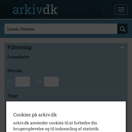
Filtrering
0 resultater
Periode
Fra
Til
Type
Cookies på arkiv.dk
Arkiv
arkiv.dk anvender cookies til at forbedre din
brugeroplevelse og til indsamling af statistik.
×
Tårnby Stads- og Lokalarkiv