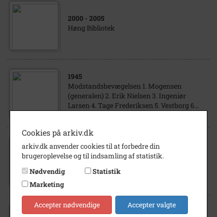
2000
- 2005
Høng Bibliotek
1945
Modstandsbevægelsen 1. Mogensen
(generalen) 2. Erik Nielsen 3. Ingeniør
Larsen 4. Tage Frederiksen 5. Vestborg 6...
Cookies på arkiv.dk
arkiv.dk anvender cookies til at forbedre din
1990
brugeroplevelse og til indsamling af statistik.
Kartoffelhøst i Banemarken.
Nødvendig
Statistik
Marketing
Accepter nødvendige
Accepter valgte
1923