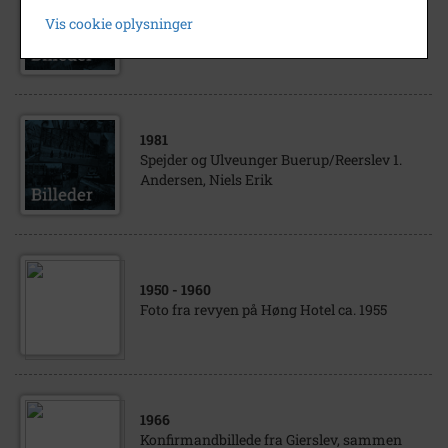
Tjørnelunde Friskole elever 1. Poul Madsen
Vis cookie oplysninger
2. S.V. Larsen 3. Helmer Madsen 4. Erik
Pedersen 5. Ellen Henriksen 6. Erna...
1981
Spejder og Ulveunger Buerup/Reerslev 1.
Andersen, Niels Erik
1950
- 1960
Foto fra revyen på Høng Hotel ca. 1955
1966
Konfirmandbillede fra Gierslev, sammen