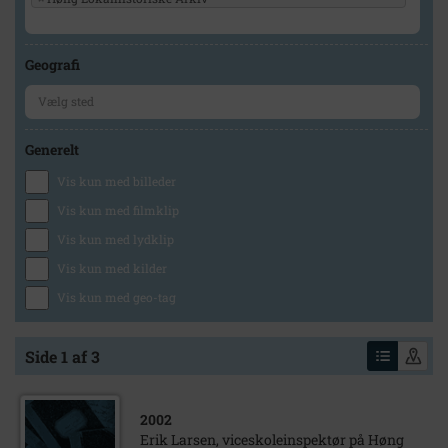
Geografi
Generelt
Vis kun med billeder
Vis kun med filmklip
Vis kun med lydklip
Vis kun med kilder
Vis kun med geo-tag
Side 1 af 3
2002
Erik Larsen, viceskoleinspektør på Høng