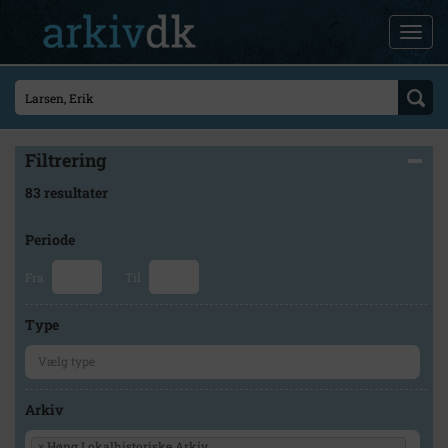
Filtrering
83 resultater
Periode
Fra
Til
Type
Arkiv
×
Høng Lokalhistoriske Arkiv