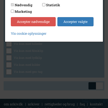
Nødvendig
Statistik
Marketing
Geografi
Accepter nødvendige
Accepter valgte
Vis cookie oplysninger
Generelt
Vis kun med billeder
Vis kun med filmklip
Vis kun med lydklip
Vis kun med kilder
Vis kun med geo-tag
om arkiv.dk
|
arkiver
|
rettigheder og brug
|
faq
|
kontakt