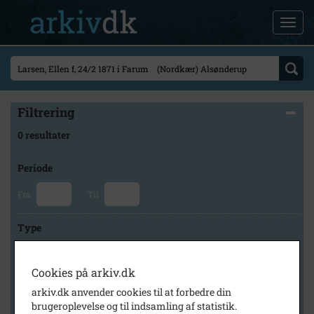
Filtrering
0 resultater
Periode
Fra
Til
Type
Cookies på arkiv.dk
Arkiv
arkiv.dk anvender cookies til at forbedre din
brugeroplevelse og til indsamling af statistik.
×
Lokalarkivet Alsønderup -Tjæreby