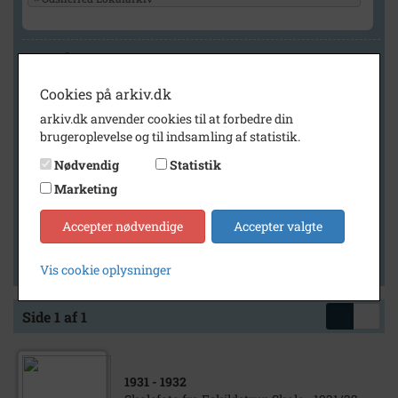
Geografi
Cookies på arkiv.dk
arkiv.dk anvender cookies til at forbedre din
Generelt
brugeroplevelse og til indsamling af statistik.
Vis kun med billeder
Nødvendig
Statistik
Vis kun med filmklip
Marketing
Vis kun med lydklip
Accepter nødvendige
Accepter valgte
Vis kun med kilder
Vis kun med geo-tag
Vis cookie oplysninger
Side 1 af 1
1931
- 1932