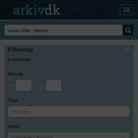
Filtrering
2 resultater
Periode
Fra
Til
Type
Arkiv
×
Odsherred Lokalarkiv