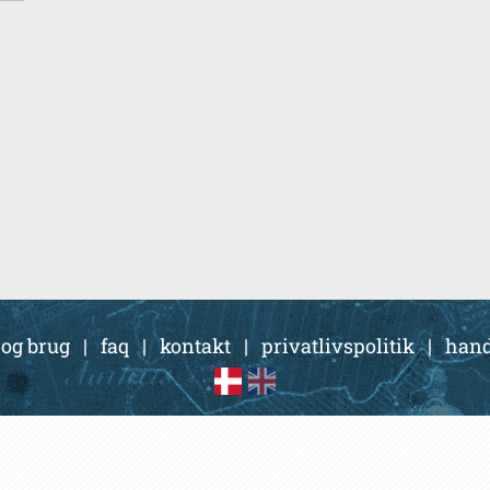
 og brug
|
faq
|
kontakt
|
privatlivspolitik
|
hand