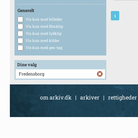
Generelt
1
Vis kun med billeder
Vis kun med filmklip
Vis kun med lydklip
Vis kun med kilder
Vis kun med geo-tag
Dine valg
Fredensborg
om arkiv.dk
|
arkiver
|
rettigheder