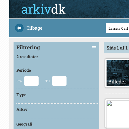
Tilbage
Filtrering
Side 1 af 1
2 resultater
Periode
Fra
Til
Type
Arkiv
Geografi