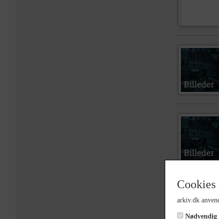
Cookies 
arkiv.dk anvend
Nødvendig