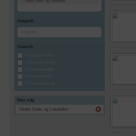
×
Tårnby Stads- og Lokalarkiv
Geografi
Generelt
Vis kun med billeder
Vis kun med filmklip
Vis kun med lydklip
Vis kun med kilder
Vis kun med geo-tag
Dine valg
Tårnby Stads- og Lokalarkiv