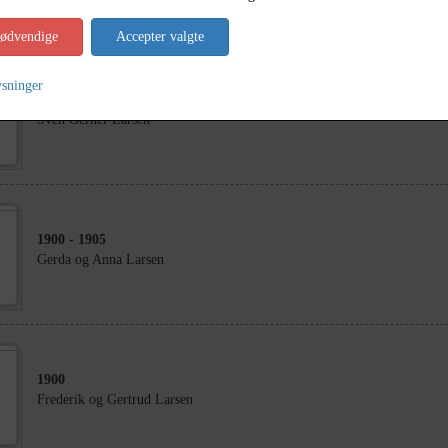
nødvendige
Accepter valgte
ysninger
1911
Sven Gerner Larsen
1900
- 1905
Gerda og Anna Larsen
1900
Frederik og Gertrud Larsen