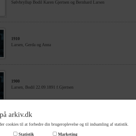
Sølvbryllup Bodil Karen Gjertsen og Bernhard Larsen
1910
Larsen, Gerda og Anna
1900
Larsen, Bodil 22.09.1891 f.Gjertsen
på arkiv.dk
1935
er cookies til at forbedre din brugeroplevelse og til indsamling af statistik.
Sølvbryllup mellem Bodil Karen Gjertsen og Bernhard Larsen
Statistik
Marketing