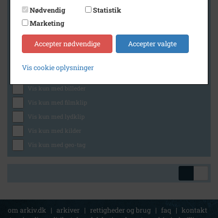
Nødvendig
Statistik
Marketing
Geografi
Accepter nødvendige
Accepter valgte
Vis cookie oplysninger
Generelt
Vis kun med billeder
Vis kun med filmklip
Vis kun med lydklip
Vis kun med kilder
Vis kun med geo-tag
om arkiv.dk
|
arkiver
|
rettigheder og brug
|
faq
|
kontakt