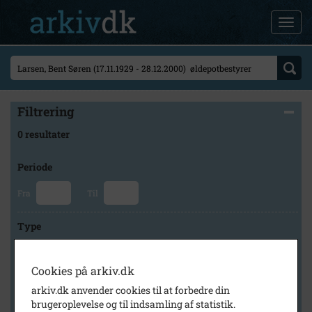
Filtrering
0 resultater
Periode
Fra
Til
Type
Cookies på arkiv.dk
Arkiv
arkiv.dk anvender cookies til at forbedre din
brugeroplevelse og til indsamling af statistik.
×
Historisk Arkiv Dragør