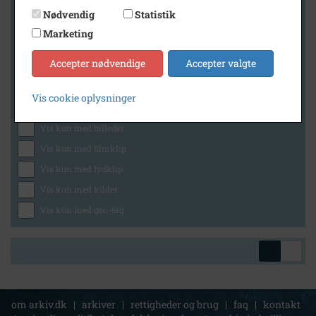
Nødvendig
Statistik
Marketing
Geografi
Accepter nødvendige
Accepter valgte
Vis cookie oplysninger
Generelt
Vis kun med billeder
Vis kun med filmklip
Vis kun med lydklip
Vis kun med kilder
Vis kun med geo-tag
om arkiv.dk
|
arkiver
|
rettigheder og brug
|
faq
|
kontakt