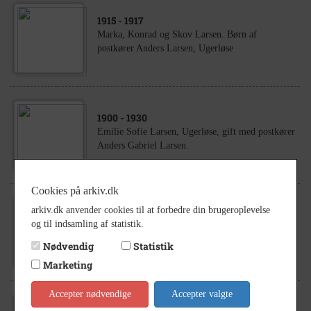
1915
- 1917
Marka, Konrad og Skov Larsen. Børn af
postkører Anders Larsen, Ugerløse
1900
- 1930
Emilie Sofie Larsen, Ugerløse, gift med postkører
Anders Gabriel Larsen.
Cookies på arkiv.dk
arkiv.dk anvender cookies til at forbedre din brugeroplevelse
1921
og til indsamling af statistik.
Marka Roathine Larsen, datter af postkører
Anders Larsen og hustruen Emilie.
Nødvendig
Statistik
Marketing
Accepter nødvendige
Accepter valgte