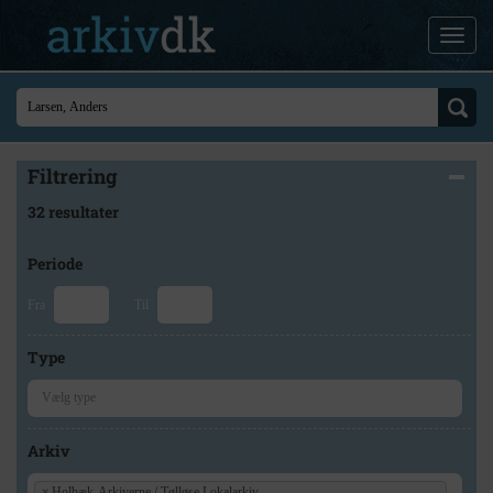
Filtrering
32 resultater
Periode
Fra
Til
Type
Arkiv
×
Holbæk-Arkiverne / Tølløse Lokalarkiv