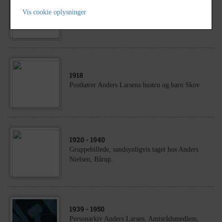
1920
- 1940
Gruppebillede, sandsynligvis taget hos Anders
Vis cookie oplysninger
Nielsen, Bårup.
1918
Postkører Anders Larsens hustru og barn Skov
1920
- 1940
Gruppebillede, sandsynligvis taget hos Anders
Nielsen, Bårup.
1939
- 1950
Personarkiv Anders Larsen. Amtsrådsmedlem,