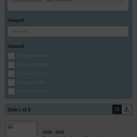
Geografi
Generelt
Vis kun med billeder
Vis kun med filmklip
Vis kun med lydklip
Vis kun med kilder
Vis kun med geo-tag
Side 1 af 2
1925
- 1935