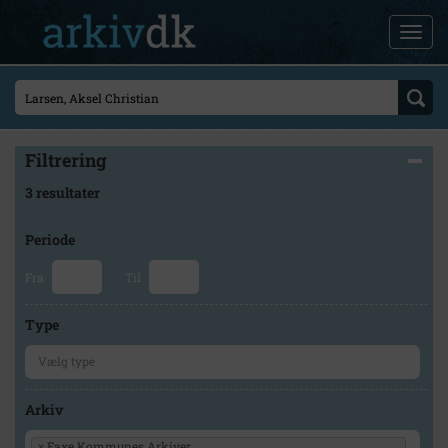
Filtrering
3 resultater
Periode
Fra
Til
Type
Arkiv
×
Faxe Kommunes Arkiver