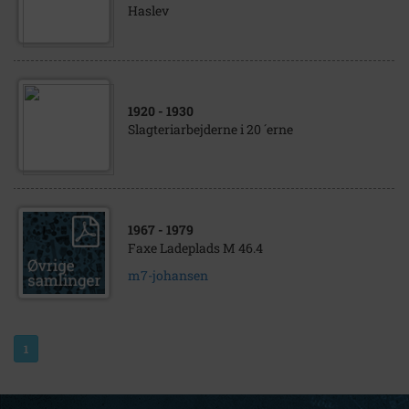
Haslev
1920
- 1930
Slagteriarbejderne i 20 ´erne
1967
- 1979
Faxe Ladeplads M 46.4
m7-johansen
1