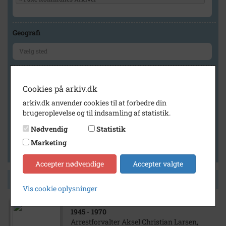
Geografi
Generelt
Cookies på arkiv.dk
Vis kun med billeder
arkiv.dk anvender cookies til at forbedre din
Vis kun med filmklip
brugeroplevelse og til indsamling af statistik.
Vis kun med lydklip
Nødvendig
Statistik
Vis kun med kilder
Marketing
Vis kun med geo-tag
Accepter nødvendige
Accepter valgte
Side 1 af 1
Vis cookie oplysninger
1945
- 1970
Arrestforvalter Aksel Christian Larsen,