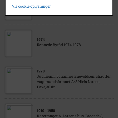
Sivdamhuset, Villa Gallinavej 1. (dias i A-
Vis cookie oplysninger
2008,4)
1974
Rønnede Byråd 1974-1978
1978
Jubilæum. Johannes Enevoldsen, chauffør,
vognmandsfirmaet A/S Niels Larsen,
Faxe,30 år
1910
- 1950
Karetmager A. Larsens hus, Brogade 8,