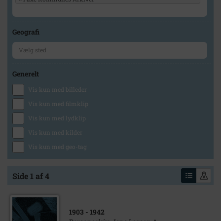
Geografi
Generelt
Vis kun med billeder
Vis kun med filmklip
Vis kun med lydklip
Vis kun med kilder
Vis kun med geo-tag
Side 1 af 4
1903
- 1942