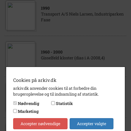
1990
Transport A/S Niels Larsen, Industriparken
Faxe
1960
- 2000
Gisselfeld kloster (dias i A-2008,4)
Cookies på arkiv.dk
arkiv.dk anvender cookies til at forbedre din
1961
brugeroplevelse og til indsamling af statistik.
Fru Kragh Jørgensen, Ringstedvej 56 A,
Haslev
Nødvendig
Statistik
Marketing
Accepter nødvendige
Accepter valgte
1960
- 2000