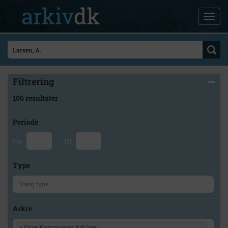
Filtrering
106 resultater
Periode
Fra
Til
Type
Arkiv
×
Faxe Kommunes Arkiver