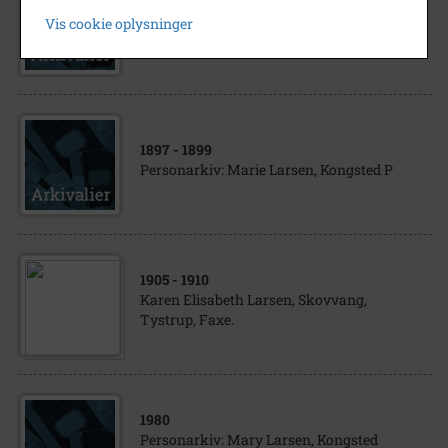
Personarkiv: Hans Peter Larsen, Vester
Vis cookie oplysninger
Egede P
1897
- 1899
Personarkiv: Marie Larsen, Kongsted P
1905
- 1910
Karen Elisabeth Larsen, Skovvang,
Tystrup, Faxe.
1980
Personarkiv: Mary Larsen, Kongsted