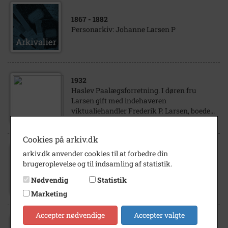
1867
- 1882
Personarkiv: Johanne Larsen P
1932
Haslev Paalægsforretning. I døren fru
Larsen gift med indehaveren
viktualiehandler Frederik P. Larsen, boede...
Cookies på arkiv.dk
arkiv.dk anvender cookies til at forbedre din
1915
- 1918
brugeroplevelse og til indsamling af statistik.
Personarkiv: landmand Albert Larsen,
Skuderløse, Testrup, P
Nødvendig
Statistik
Marketing
Accepter nødvendige
Accepter valgte
1896
- 1915