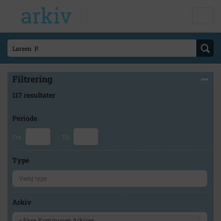
Filtrering
117 resultater
Periode
Fra
Til
Type
Arkiv
×
Faxe Kommunes Arkiver